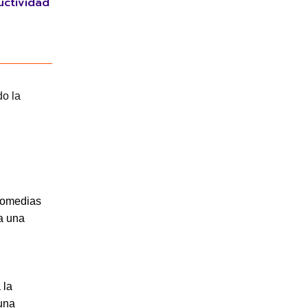
uctividad
 comedias
ta una
 la
 una