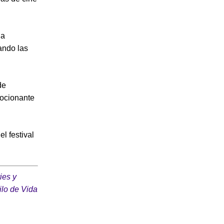
la
ando las
de
mocionante
l festival
ies y
ilo de Vida