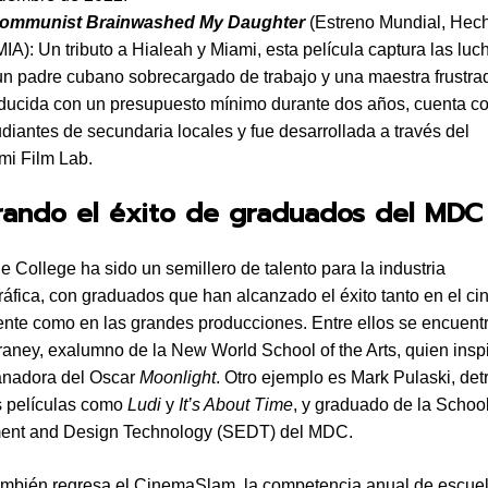
ommunist Brainwashed My Daughter
(Estreno Mundial, Hec
IA): Un tributo a Hialeah y Miami, esta película captura las luc
un padre cubano sobrecargado de trabajo y una maestra frustra
ducida con un presupuesto mínimo durante dos años, cuenta c
udiantes de secundaria locales y fue desarrollada a través del
mi Film Lab.
rando el éxito de graduados del MDC
 College ha sido un semillero de talento para la industria
áfica, con graduados que han alcanzado el éxito tanto en el ci
nte como en las grandes producciones. Entre ellos se encuentr
aney, exalumno de la New World School of the Arts, quien inspi
anadora del Oscar
Moonlight
. Otro ejemplo es Mark Pulaski, det
 películas como
Ludi
y
It’s About Time
, y graduado de la School
ment and Design Technology (SEDT) del MDC.
mbién regresa el CinemaSlam, la competencia anual de escuel