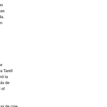
ho
has
da.
on
ne
a Tarell
ró la
rás de
 of
as de cine