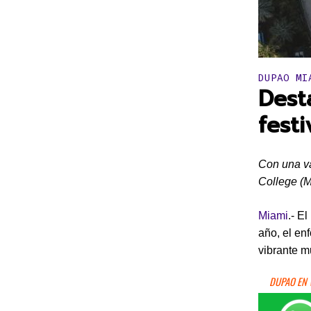
Publicado 
DUPAO MI
Dest
fest
Con una va
College (M
Miami
.- El
año, el en
vibrante m
DUPAO EN