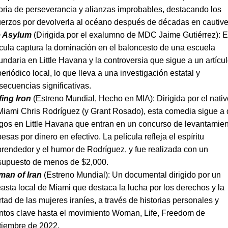
toria de perseverancia y alianzas improbables, destacando los
uerzos por devolverla al océano después de décadas en cautive
 Asylum
(Dirigida por el exalumno de MDC Jaime Gutiérrez): E
ícula captura la dominación en el baloncesto de una escuela
undaria en Little Havana y la controversia que sigue a un artícu
eriódico local, lo que lleva a una investigación estatal y
secuencias significativas.
fing Iron
(Estreno Mundial, Hecho en MIA): Dirigida por el nativ
Miami Chris Rodríguez (y Grant Rosado), esta comedia sigue a
gos en Little Havana que entran en un concurso de levantamie
esas por dinero en efectivo. La película refleja el espíritu
rendedor y el humor de Rodríguez, y fue realizada con un
supuesto de menos de $2,000.
an of Iran
(Estreno Mundial): Un documental dirigido por un
easta local de Miami que destaca la lucha por los derechos y la
rtad de las mujeres iraníes, a través de historias personales y
ntos clave hasta el movimiento Woman, Life, Freedom de
tiembre de 2022.