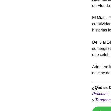
de Florida
El Miami F
creativida
historias 
Del 5 al 1
sumergirse
que celebr
Adquiere lo
de cine d
¿Qué es 
Películas
,
y
Tendenc