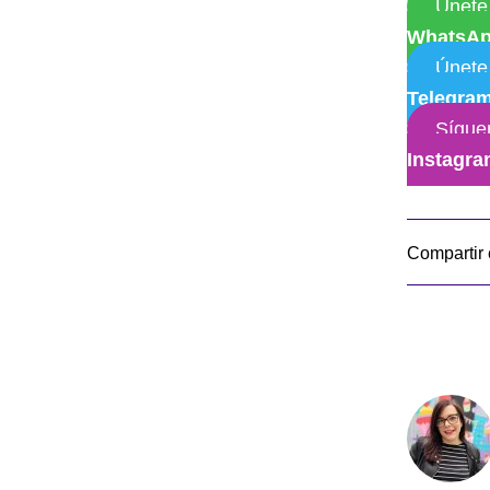
Únete
WhatsA
Únete
Telegra
Sígue
Instagr
Compartir 