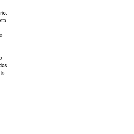
rio.
sta
lo
o
 dos
nto