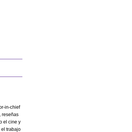
or-in-chief
, reseñas
o el cine y
 el trabajo