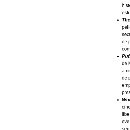
his
esf
The
pel
sec
de p
con
Puf
de 
ami
de p
emp
pre
Wom
cin
libe
eve
sep