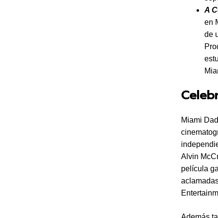
A C
en M
de 
Pro
est
Mia
Celeb
Miami Dade
cinematogr
independie
Alvin McCr
película g
aclamadas
Entertain
Además ta