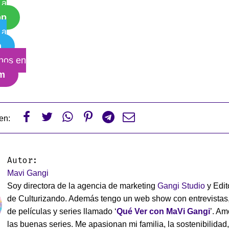
 a
pp
 a
m
nos en
am






en:
Autor:
Mavi Gangi
Soy directora de la agencia de marketing
Gangi Studio
y Edit
de Culturizando. Además tengo un web show con entrevistas
de películas y series llamado ‘
Qué Ver con MaVi Gangi
’. Am
las buenas series. Me apasionan mi familia, la sostenibilidad,