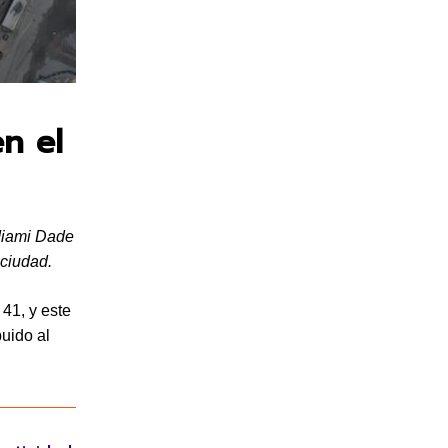
n el
Miami Dade
 ciudad.
41, y este
buido al