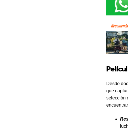
Pelícu
Desde docu
que captur
selección 
encuentra
Res
luc