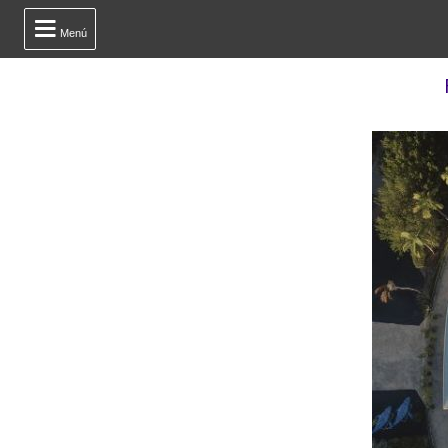

Menú