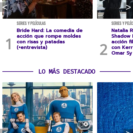
SERIES Y PELÍCULAS
SERIES Y PELÍ
Bride Hard: La comedia de
Natalia R
acción que rompe moldes
Shadow F
con risas y patadas
acción f
(+entrevista)
con Kerr
Omar Sy 
LO MÁS DESTACADO