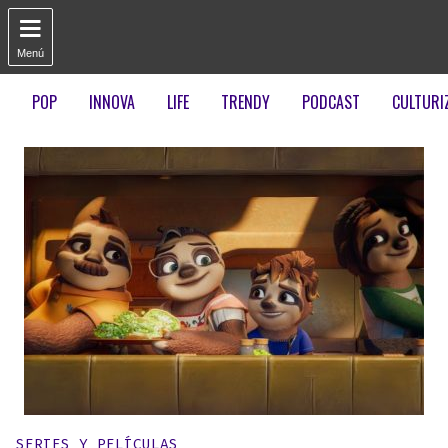

Menú
POP
INNOVA
LIFE
TRENDY
PODCAST
CULTURI
Publicado en:
SERIES Y PELÍCULAS