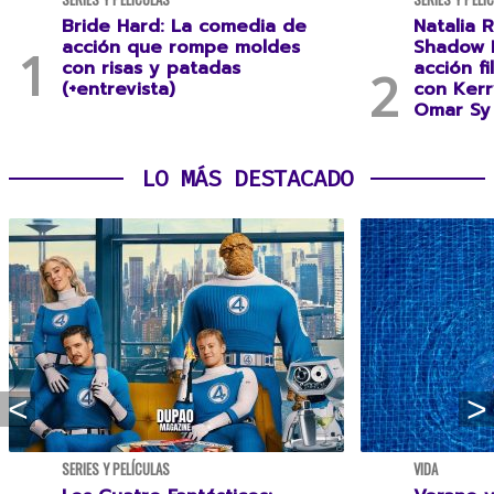
Bride Hard: La comedia de
Natalia R
acción que rompe moldes
Shadow F
con risas y patadas
acción f
(+entrevista)
con Kerr
Omar Sy 
LO MÁS DESTACADO
SERIES Y PELÍCULAS
VIDA