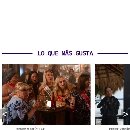
LO QUE MÁS GUSTA
SERIES Y PELÍCULAS
SERIES Y PELÍ