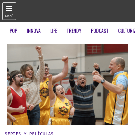

Menú
POP
INNOVA
LIFE
TRENDY
PODCAST
CULTURI
Publicado en:
SERIES Y PELÍCULAS