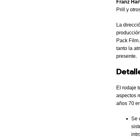
Franz Har
Prill y ot
La direcci
producción
Pack Film.
tanto la a
presente.
Detall
El rodaje 
aspectos m
años 70 en
Se 
sis
int