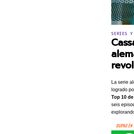
Publicado 
SERIES Y
Cass
alem
revo
La serie 
logrado po
Top 10 de
seis episo
explorando 
DUPAO EN