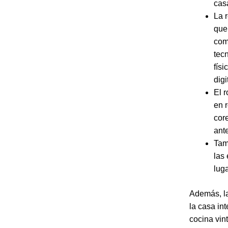
cas
La 
que
comb
tecn
fís
digi
El 
en 
cor
ante
Tam
las 
lug
Además, la
la casa in
cocina vin