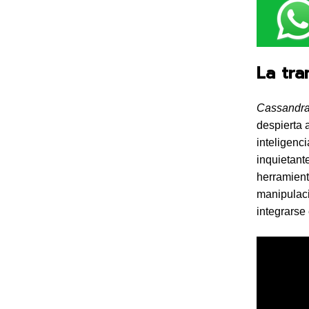
La tra
Cassandr
despierta 
inteligenci
inquietant
herramient
manipulaci
integrarse