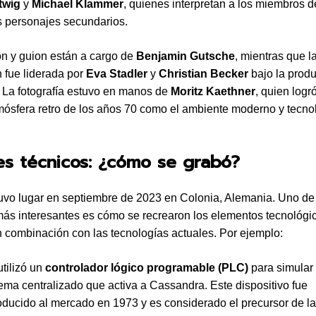
twig
y
Michael Klammer
, quienes interpretan a los miembros de
ros personajes secundarios.
ón y guion están a cargo de
Benjamin Gutsche
, mientras que l
 fue liderada por
Eva Stadler
y
Christian Becker
bajo la produ
 La fotografía estuvo en manos de
Moritz Kaethner
, quien logr
tmósfera retro de los años 70 como el ambiente moderno y tecno
es técnicos: ¿cómo se grabó?
tuvo lugar en septiembre de 2023 en Colonia, Alemania. Uno de
ás interesantes es cómo se recrearon los elementos tecnológic
 combinación con las tecnologías actuales. Por ejemplo:
utilizó un
controlador lógico programable (PLC)
para simular 
tema centralizado que activa a Cassandra. Este dispositivo fue
roducido al mercado en 1973 y es considerado el precursor de l