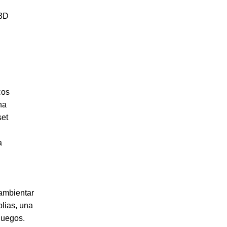
 3D
cos
na
set
a
ambientar
lias, una
juegos.