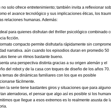
a
no solo ofrece entretenimiento; también invita a reflexionar so
omo el avance tecnológico y sus implicaciones éticas, los traum
las relaciones humanas. Además:
ideal para quienes disfrutan del thriller psicológico combinado 
cia ficción.
formato compacto permite disfrutarla rápidamente sin comprome
idad narrativa. aún cuando los episodios duran en promedio 50
utos tiene un ritmos bastante bueno.
senta una perspectiva distinta gracias a su origen alemán y el
eño del robot y de la casa con toques de diseño de los años 70.
a temas de dinámicas familiares con los que es posible
acionarse fácilmente.
ien la serie tiene bastantes giros y situaciones que para alguno
 tan aterradoras, el pensar que algo así es posible si los human
mitimos que llegue a esos extremos es lo realmente asusta de l
oria.