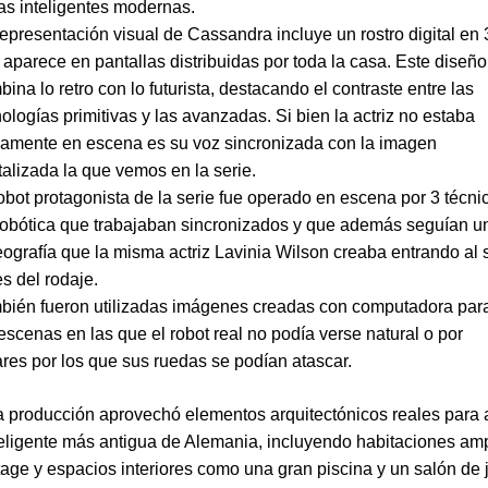
as inteligentes modernas.
representación visual de Cassandra incluye un rostro digital en
 aparece en pantallas distribuidas por toda la casa. Este diseño
ina lo retro con lo futurista, destacando el contraste entre las
ologías primitivas y las avanzadas. Si bien la actriz no estaba
icamente en escena es su voz sincronizada con la imagen
talizada la que vemos en la serie.
robot protagonista de la serie fue operado en escena por 3 técni
robótica que trabajaban sincronizados y que además seguían u
eografía que la misma actriz Lavinia Wilson creaba entrando al 
s del rodaje.
bién fueron utilizadas imágenes creadas con computadora par
escenas en las que el robot real no podía verse natural o por
ares por los que sus ruedas se podían atascar.
 producción aprovechó elementos arquitectónicos reales para 
teligente más antigua de Alemania, incluyendo habitaciones amp
tage y espacios interiores como una gran piscina y un salón de 