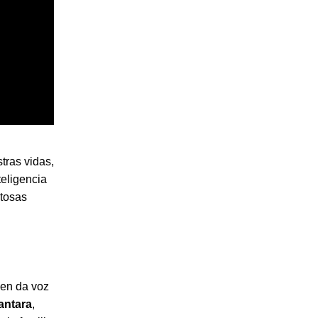
tras vidas,
teligencia
itosas
ien da voz
antara
,