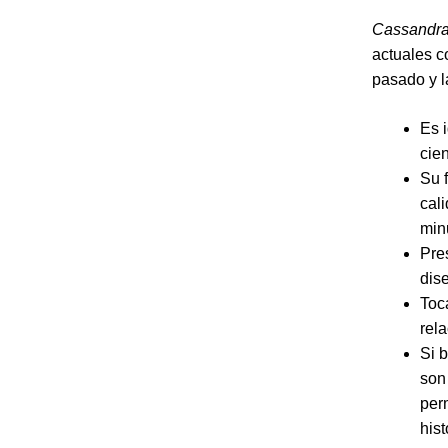
Cassandr
actuales c
pasado y 
Es 
cien
Su 
cal
min
Pre
dis
Toc
rel
Si b
son
per
hist