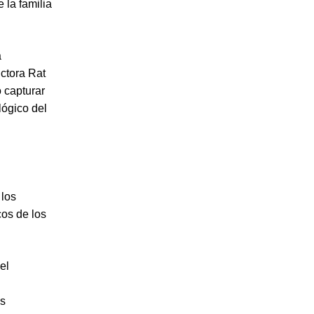
 la familia
a
ctora Rat
ó capturar
lógico del
 los
os de los
el
as