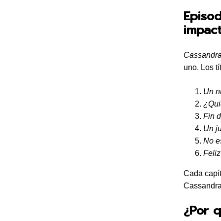
Episod
impac
Cassandr
uno. Los tí
Un n
¿Qui
Fin d
Un j
No e
Feli
Cada capít
Cassandra,
¿Por q