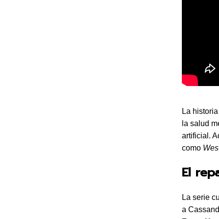
La histori
la salud me
artificial
como
Wes
El rep
La serie c
a Cassandr