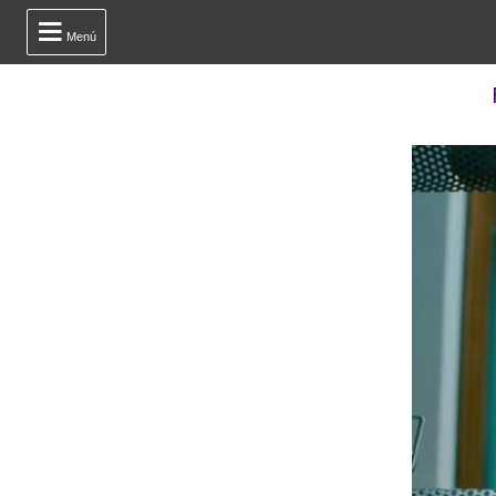

Menú