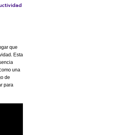
uctividad
hogar que
vidad. Esta
esencia
 como una
go de
ar para