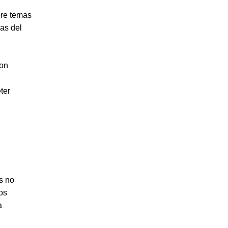
bre temas
as del
con
ter
s no
os
a