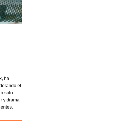
x, ha
iderando el
an solo
er y drama,
gentes.