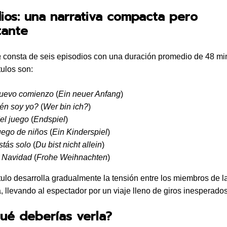
ios: una narrativa compacta pero
tante
a
consta de seis episodios con una duración promedio de 48 mi
tulos son:
uevo comienzo
(
Ein neuer Anfang
)
én soy yo?
(
Wer bin ich?
)
el juego
(
Endspiel
)
uego de niños
(
Ein Kinderspiel
)
stás solo
(
Du bist nicht allein
)
z Navidad
(
Frohe Weihnachten
)
ulo desarrolla gradualmente la tensión entre los miembros de la
 llevando al espectador por un viaje lleno de giros inesperados
ué deberías verla?