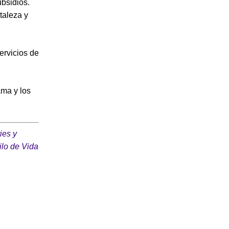
bsidios.
taleza y
ervicios de
ama y los
ies y
ilo de Vida