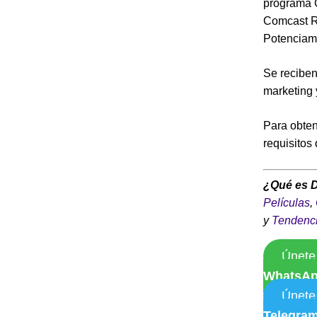
programa C
Comcast RI
Potenciami
Se reciben
marketing 
Para obten
requisitos 
¿Qué es 
Películas
,
y
Tendenc
Únete
WhatsA
Únete
Telegra