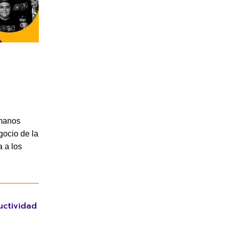
manos
gocio de la
 a los
uctividad