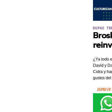
Publicado 
DUPAO TR
Bros
rein
¿Ya todo 
David y Da
Cidra y ha
gustos del
DUPAO EN