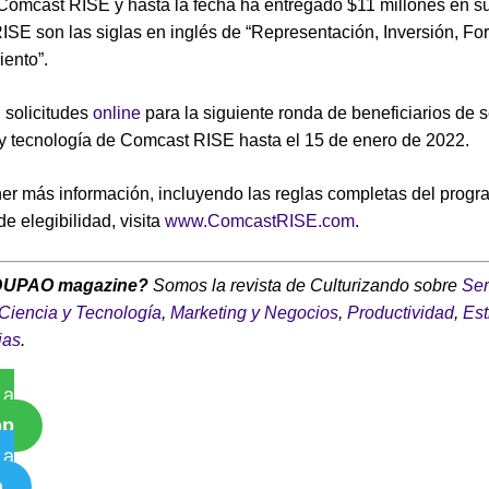
omcast RISE y hasta la fecha ha entregado $11 millones en su
SE son las siglas en inglés de “Representación, Inversión, For
ento”.
 solicitudes
online
para la siguiente ronda de beneficiarios de s
y tecnología de Comcast RISE hasta el 15 de enero de 2022.
er más información, incluyendo las reglas completas del progr
de elegibilidad, visita
www.ComcastRISE.com
.
DUPAO magazine?
Somos la revista de Culturizando sobre
Ser
Ciencia y Tecnología
,
Marketing y Negocios
,
Productividad
,
Est
ias
.
 a
pp
 a
m