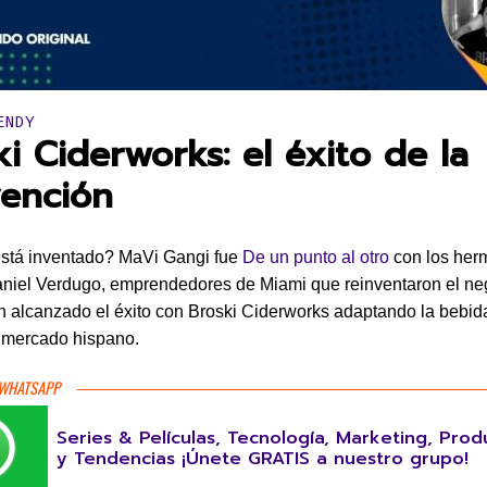
en:
ENDY
ki Ciderworks: el éxito de la
vención
está inventado? MaVi Gangi fue
De un punto al otro
con los her
niel Verdugo, emprendedores de Miami que reinventaron el ne
n alcanzado el éxito con Broski Ciderworks adaptando la bebida
 mercado hispano.
 WHATSAPP
Series & Películas, Tecnología, Marketing, Prod
y Tendencias ¡Únete GRATIS a nuestro grupo!