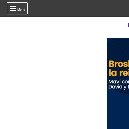

Menú