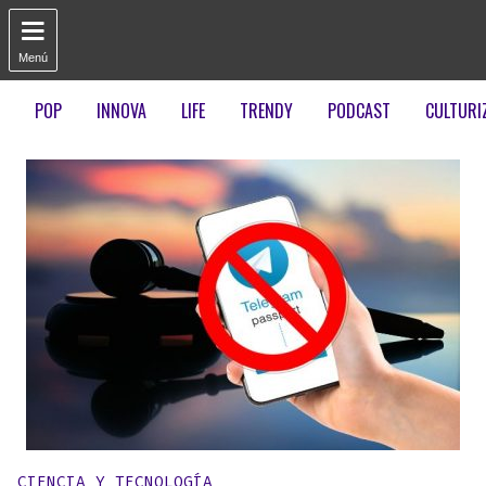

Menú
POP
INNOVA
LIFE
TRENDY
PODCAST
CULTURI
Publicado en:
CIENCIA Y TECNOLOGÍA