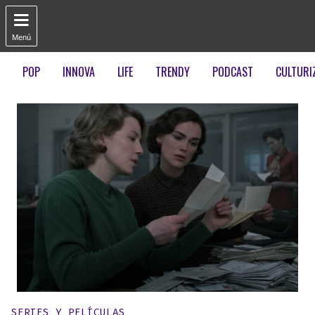

Menú
POP
INNOVA
LIFE
TRENDY
PODCAST
CULTURI
Publicado en:
SERIES Y PELÍCULAS