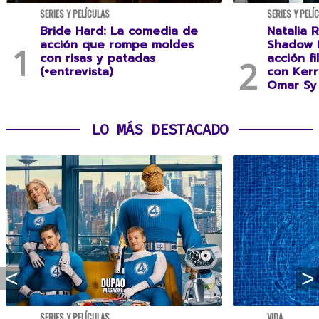
SERIES Y PELÍCULAS
SERIES Y PELÍ
Bride Hard: La comedia de
Natalia R
acción que rompe moldes
Shadow F
con risas y patadas
acción f
(+entrevista)
con Kerr
Omar Sy 
LO MÁS DESTACADO
SERIES Y PELÍCULAS
VIDA