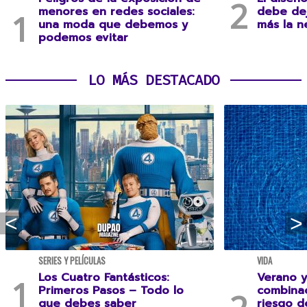
menores en redes sociales:
debe dej
una moda que debemos y
más la n
podemos evitar
LO MÁS DESTACADO
SERIES Y PELÍCULAS
VIDA
Los Cuatro Fantásticos:
Verano y
Primeros Pasos – Todo lo
combina
que debes saber
riesgo 