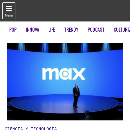

Menú
POP
INNOVA
LIFE
TRENDY
PODCAST
CULTURI
Publicado en:
CIENCIA Y TECNOLOGÍA