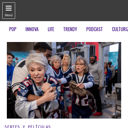

Menú
POP
INNOVA
LIFE
TRENDY
PODCAST
CULTURI
Publicado en:
SERIES Y PELÍCULAS