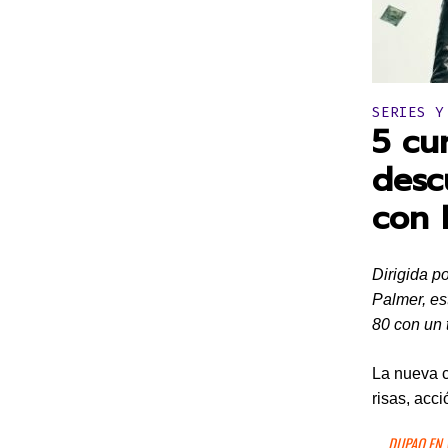
Publicado 
SERIES Y
5 cu
desc
con 
Dirigida p
Palmer, es
80 con un
La nueva 
risas, acci
DUPAO EN