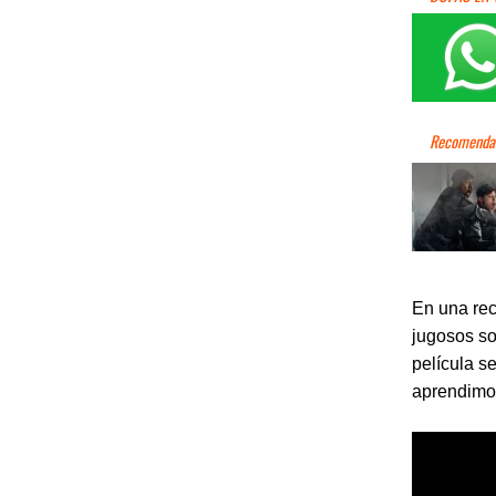
En una rec
jugosos so
película s
aprendimo