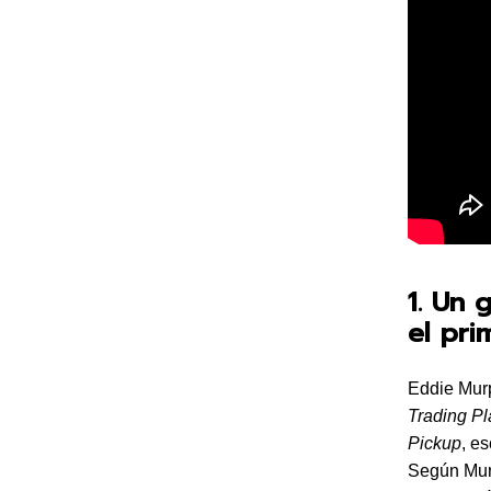
1. Un 
el pri
Eddie Mur
Trading P
Pickup
, e
Según Mur