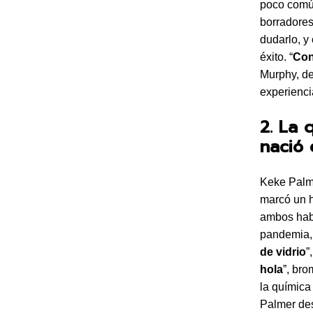
poco común
borradores 
dudarlo, y
éxito. “
Con
Murphy, de
experienc
2. La 
nació 
Keke Palme
marcó un h
ambos habí
pandemia, 
de vidrio
”
hola
”, br
la química 
Palmer des