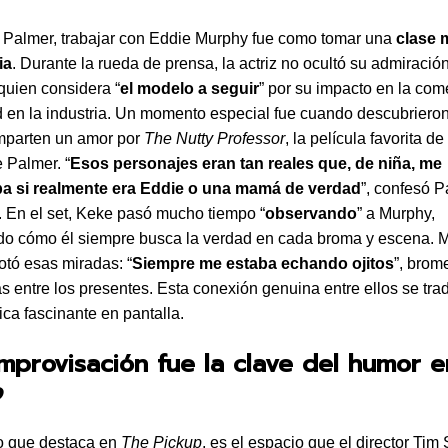
 Palmer, trabajar con Eddie Murphy fue como tomar una
clase 
ia
. Durante la rueda de prensa, la actriz no ocultó su admiració
quien considera “
el modelo a seguir
” por su impacto en la com
 en la industria. Un momento especial fue cuando descubriero
parten un amor por
The Nutty Professor
, la película favorita d
 Palmer. “
Esos personajes eran tan reales que, de niña, me
a si realmente era Eddie o una mamá de verdad
”, confesó 
s. En el set, Keke pasó mucho tiempo “
observando
” a Murphy,
o cómo él siempre busca la verdad en cada broma y escena. M
notó esas miradas: “
Siempre me estaba echando ojitos
”, brom
as entre los presentes. Esta conexión genuina entre ellos se tr
ca fascinante en pantalla.
improvisación fue la clave del humor 
p
o que destaca en
The Pickup
, es el espacio que el director Tim 