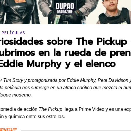
en:
 PELÍCULAS
riosidades sobre The Pickup
ubrimos en la rueda de pren
Eddie Murphy y el elenco
or Tim Story y protagonizada por Eddie Murphy, Pete Davidson 
ta película nos sumerge en un atraco caótico que mezcla el hu
 toque moderno.
comedia de acción
The Pickup
llega a Prime Video y es una ex
ón y química entre sus estrellas.
 WHATSAPP