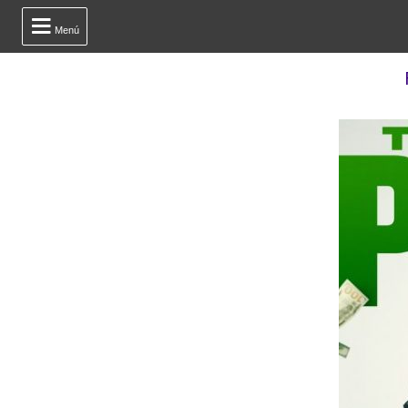

Menú