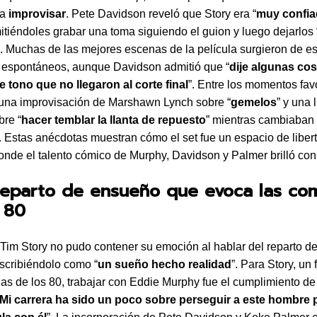
ra
improvisar
. Pete Davidson reveló que Story era “
muy confi
mitiéndoles grabar una toma siguiendo el guion y luego dejarlos 
”. Muchas de las mejores escenas de la película surgieron de e
espontáneos, aunque Davidson admitió que “
dije algunas co
 tono que no llegaron al corte final
”. Entre los momentos favo
 una improvisación de Marshawn Lynch sobre “
gemelos
” y una 
re “
hacer temblar la llanta de repuesto
” mientras cambiaban
 Estas anécdotas muestran cómo el set fue un espacio de liber
donde el talento cómico de Murphy, Davidson y Palmer brilló con
reparto de ensueño que evoca las co
 80
r Tim Story no pudo contener su emoción al hablar del reparto d
escribiéndolo como “
un sueño hecho realidad
”. Para Story, un
as de los 80, trabajar con Eddie Murphy fue el cumplimiento d
Mi carrera ha sido un poco sobre perseguir a este hombre 