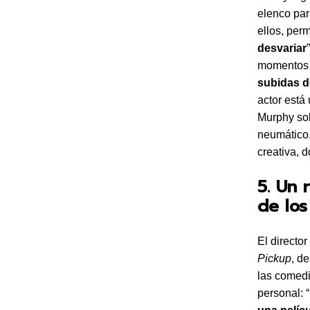
elenco pa
ellos, per
desvariar
momentos 
subidas de
actor está
Murphy sob
neumático.
creativa, 
5. Un 
de los
El directo
Pickup
, d
las comedi
personal: “