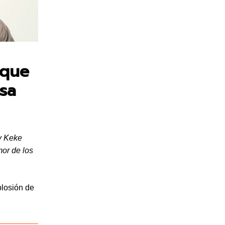
 que
sa
y Keke
mor de los
plosión de