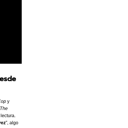
desde
Cop
y
The
lectura.
vez
”, algo