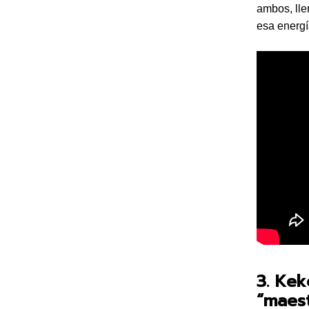
ambos, lle
esa energí
3. Ke
“maest