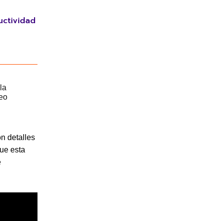
uctividad
on detalles
que esta
e