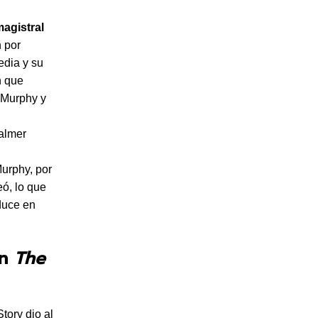
magistral
n por
edia y su
n que
e Murphy y
Palmer
urphy, por
eó, lo que
aduce en
en
The
Story dio al