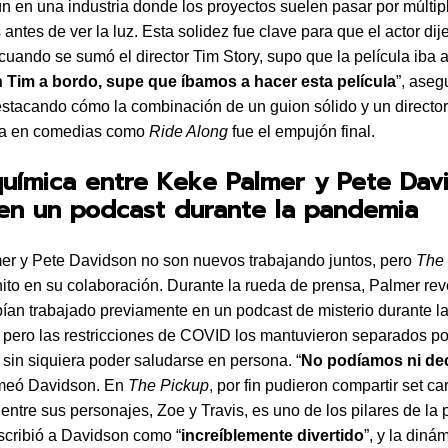
 en una industria donde los proyectos suelen pasar por múltip
antes de ver la luz. Esta solidez fue clave para que el actor dijer
 cuando se sumó el director Tim Story, supo que la película iba 
 Tim a bordo, supe que íbamos a hacer esta película
”, aseg
stacando cómo la combinación de un guion sólido y un directo
ia en comedias como
Ride Along
fue el empujón final.
química entre Keke Palmer y Pete Dav
en un podcast durante la pandemia
r y Pete Davidson no son nuevos trabajando juntos, pero
The
ito en su colaboración. Durante la rueda de prensa, Palmer re
an trabajado previamente en un podcast de misterio durante l
pero las restricciones de COVID los mantuvieron separados po
, sin siquiera poder saludarse en persona. “
No podíamos ni de
omeó Davidson. En
The Pickup
, por fin pudieron compartir set ca
entre sus personajes, Zoe y Travis, es uno de los pilares de la p
cribió a Davidson como “
increíblemente divertido
”, y la diná