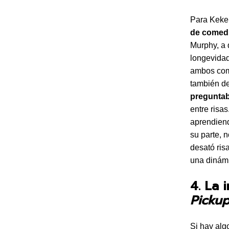
Para Keke
de comed
Murphy, a 
longevidad
ambos com
también de
preguntab
entre risa
aprendiend
su parte, 
desató ris
una dinámi
4. La 
Picku
Si hay alg