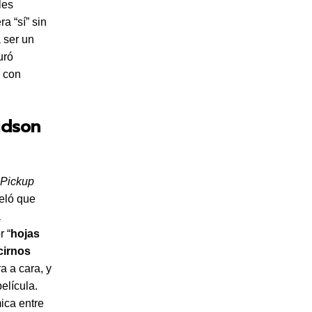
les
a “sí” sin
a ser un
uró
r con
idson
 Pickup
veló que
a
r “
hojas
cirnos
ra a cara, y
elícula.
mica entre