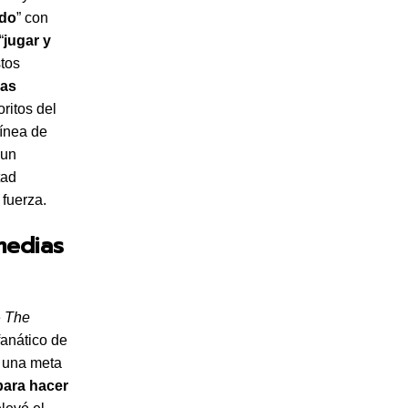
ado
” con
“
jugar y
stos
sas
ritos del
línea de
 un
tad
 fuerza.
medias
e
The
 fanático de
e una meta
para hacer