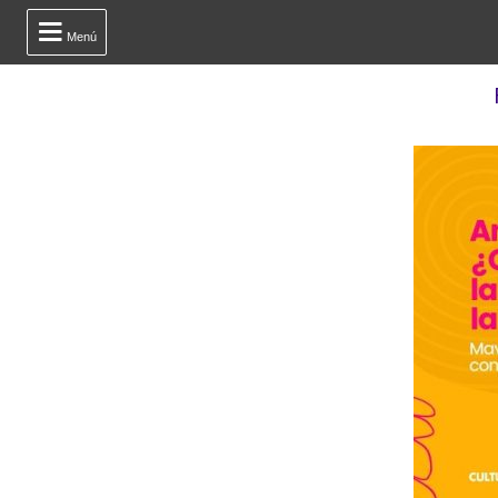

Menú