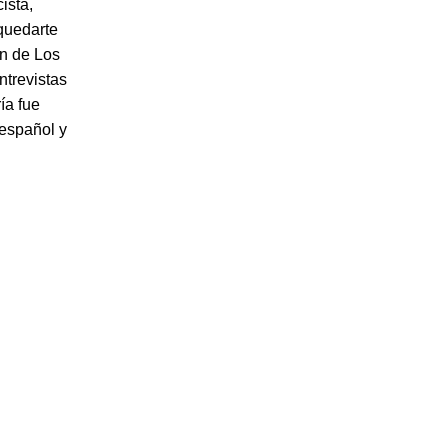
ista,
 quedarte
ón de Los
ntrevistas
ía fue
español y