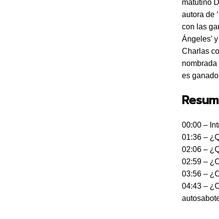
matutino D
autora de 
con las ga
Ángeles’ y
Charlas co
nombrada u
es ganado
Resum
00:00 – In
01:36 – ¿Q
02:06 – ¿Q
02:59 – ¿
03:56 – ¿C
04:43 – ¿C
autosabot