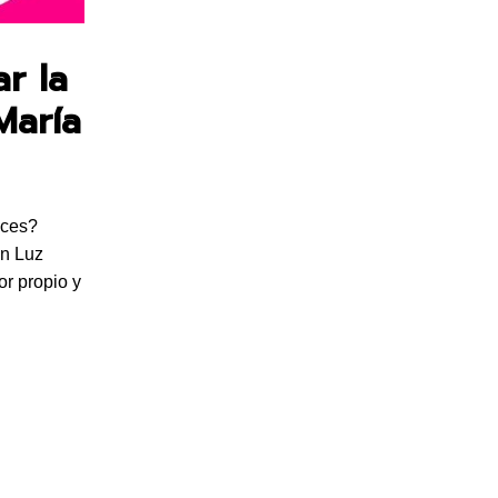
r la
María
ices?
on Luz
or propio y