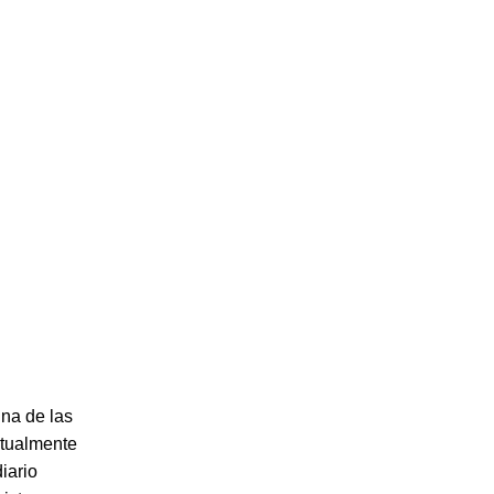
una de las
ctualmente
iario