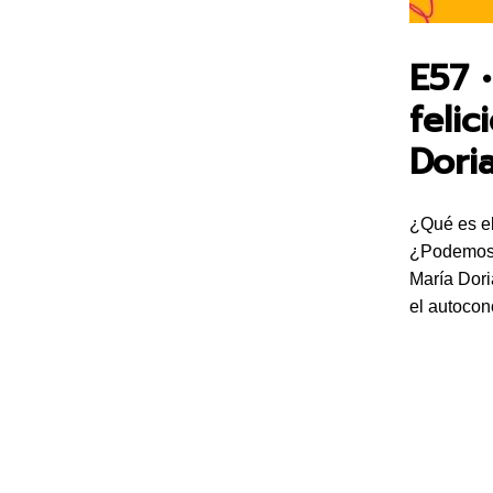
E57 
feli
Dori
¿Qué es el
¿Podemos 
María Dori
el autocon