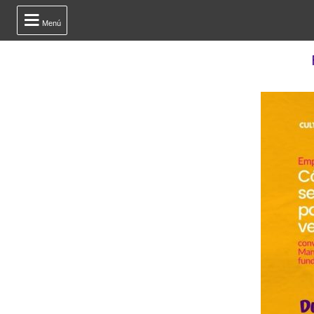

Menú