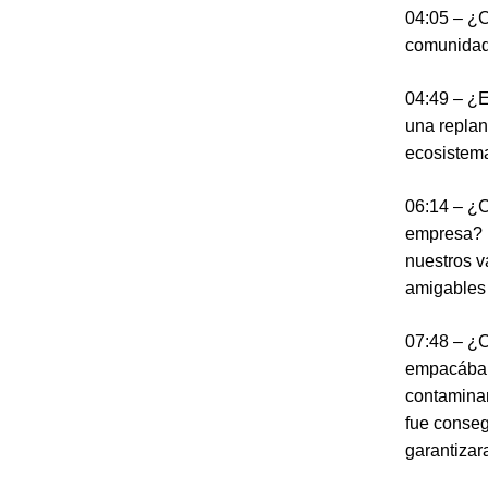
04:05 – ¿C
comunidade
04:49 – ¿E
una replan
ecosistem
06:14 – ¿C
empresa? E
nuestros v
amigables 
07:48 – ¿
empacábamo
contaminan
fue conseg
garantizar