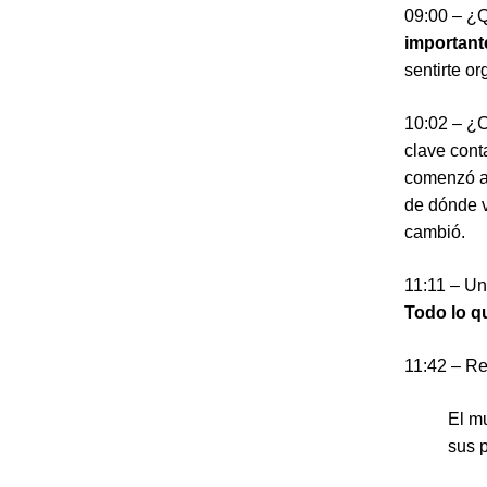
09:00 – ¿Q
important
sentirte or
10:02 – ¿C
clave cont
comenzó a 
de dónde v
cambió.
11:11 – Un
Todo lo q
11:42 – Re
El m
sus 