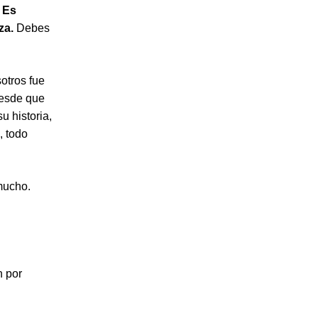
.
Es
za.
Debes
otros fue
desde que
u historia,
, todo
mucho.
n por