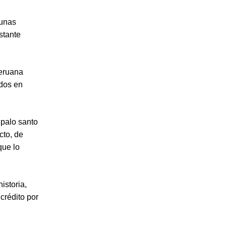
 unas
stante
eruana
idos en
 palo santo
cto, de
que lo
istoria,
crédito por