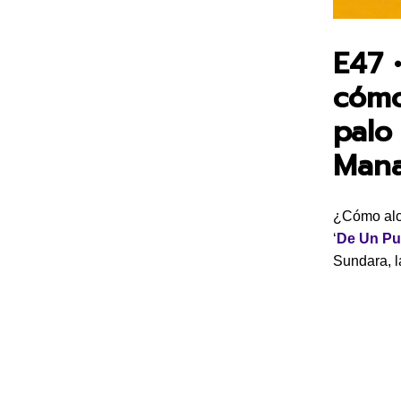
E47 
cómo
palo
Man
¿Cómo alca
‘
De Un Pun
Sundara, 