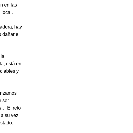
n en las
 local.
madera, hay
o dañar el
 la
ta, está en
clables y
menzamos
r ser
s… El reto
 a su vez
estado.