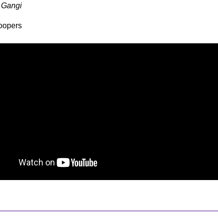
 Gangi
oopers