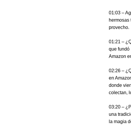
01:03 – Ag
hermosas t
provecho.
01:21 – ¿
que fundó 
Amazon en
02:26 – ¿Q
en Amazon?
donde vien
colectan, 
03:20 – ¿P
una tradic
la magia d