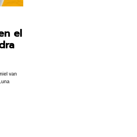
en el
dra
niel van
 Luna